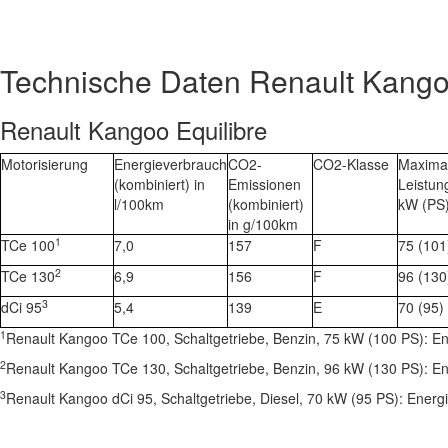
Technische Daten Renault Kang
Renault Kangoo Equilibre
Motorisierung
Energieverbrauch
CO2-
CO2-Klasse
Maxima
(kombiniert) in
Emissionen
Leistun
l/100km
(kombiniert)
kW (PS
in g/100km
1
TCe 100
7,0
157
F
75 (101
2
TCe 130
6,9
156
F
96 (130
3
dCi 95
5,4
139
E
70 (95)
1
Renault Kangoo TCe 100, Schaltgetriebe, Benzin, 75 kW (100 PS): E
2
Renault Kangoo TCe 130, Schaltgetriebe, Benzin, 96 kW (130 PS): E
3
Renault Kangoo dCi 95, Schaltgetriebe, Diesel, 70 kW (95 PS): Ener