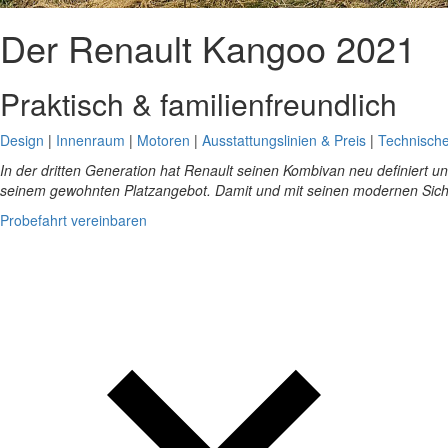
Der Renault Kangoo 2021
Praktisch & familienfreundlich
Design
|
Innenraum
|
Motoren
|
Ausstattungslinien & Preis
|
Technisch
In der dritten Generation hat Renault seinen Kombivan neu definiert u
seinem gewohnten Platzangebot. Damit und mit seinen modernen Sicher
Pro­be­fahrt ver­ein­ba­ren