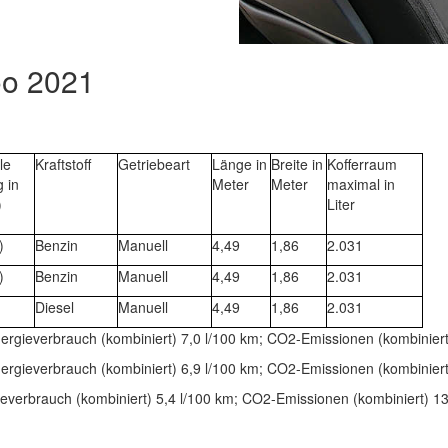
oo 2021
le
Kraftstoff
Getriebeart
Länge in
Breite in
Kofferraum
g in
Meter
Meter
maximal in
)
Liter
)
Benzin
Manuell
4,49
1,86
2.031
)
Benzin
Manuell
4,49
1,86
2.031
Diesel
Manuell
4,49
1,86
2.031
nergieverbrauch (kombiniert) 7,0 l/100 km; CO2-Emissionen (kombinie
nergieverbrauch (kombiniert) 6,9 l/100 km; CO2-Emissionen (kombinie
gieverbrauch (kombiniert) 5,4 l/100 km; CO2-Emissionen (kombiniert) 