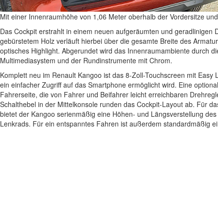
Mit einer Innenraumhöhe von 1,06 Meter oberhalb der Vordersitze und 
Das Cockpit erstrahlt in einem neuen aufgeräumten und geradlinigen D
gebürstetem Holz verläuft hierbei über die gesamte Breite des Armatur
optisches Highlight. Abgerundet wird das Innenraumambiente durch d
Multimediasystem und der Rundinstrumente mit Chrom.
Komplett neu im Renault Kangoo ist das 8-Zoll-Touchscreen mit Easy 
ein einfacher Zugriff auf das Smartphone ermöglicht wird. Eine option
Fahrerseite, die von Fahrer und Beifahrer leicht erreichbaren Drehreg
Schalthebel in der Mittelkonsole runden das Cockpit-Layout ab. Für d
bietet der Kangoo serienmäßig eine Höhen- und Längsverstellung des 
Lenkrads. Für ein entspanntes Fahren ist außerdem standardmäßig ei