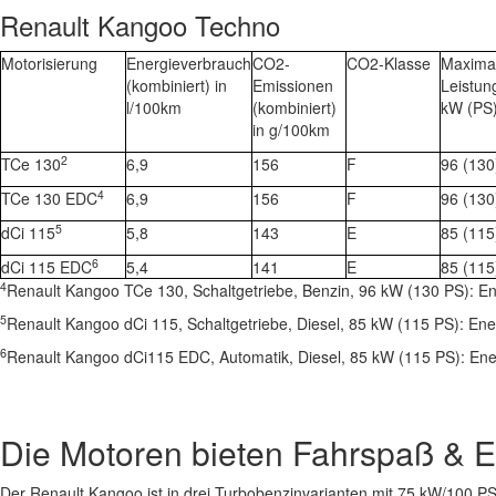
Renault Kangoo Techno
Motorisierung
Energieverbrauch
CO2-
CO2-Klasse
Maxima
(kombiniert) in
Emissionen
Leistun
l/100km
(kombiniert)
kW (PS
in g/100km
2
TCe 130
6,9
156
F
96 (130
4
TCe 130 EDC
6,9
156
F
96 (130
5
dCi 115
5,8
143
E
85 (115
6
dCi 115 EDC
5,4
141
E
85 (115
4
Renault Kangoo TCe 130, Schaltgetriebe, Benzin, 96 kW (130 PS): E
5
Renault Kangoo dCi 115, Schaltgetriebe, Diesel, 85 kW (115 PS): En
6
Renault Kangoo dCi115 EDC, Automatik, Diesel, 85 kW (115 PS): Ene
Die Motoren bieten Fahrspaß & Ef
Der Renault Kangoo ist in drei Turbobenzinvarianten mit 75 kW/100 P