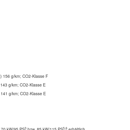
rt) 156 g/km; CO2-Klasse F
) 143 g/km; CO2-Klasse E
) 141 g/km; CO2-Klasse E
3
5,6
t 70 kW/95 PS
bzw. 85 kW/115 PS
erhältlich.