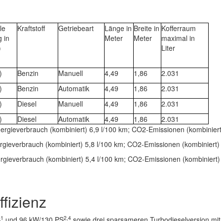
le
Kraftstoff
Getriebeart
Länge in
Breite in
Kofferraum
g in
Meter
Meter
maximal in
)
Liter
)
Benzin
Manuell
4,49
1,86
2.031
)
Benzin
Automatik
4,49
1,86
2.031
)
Diesel
Manuell
4,49
1,86
2.031
)
Diesel
Automatik
4,49
1,86
2.031
nergieverbrauch (kombiniert) 6,9 l/100 km; CO2-Emissionen (kombinie
ergieverbrauch (kombiniert) 5,8 l/100 km; CO2-Emissionen (kombiniert
rgieverbrauch (kombiniert) 5,4 l/100 km; CO2-Emissionen (kombiniert
fizienz
1
2,4
S
und 96 kW/130 PS
sowie drei sparsameren Turbodieselversion mi