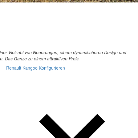
iner Vielzahl von Neuerungen, einem dynamischeren Design und
. Das Ganze zu einem attraktiven Preis.
Re­nault Kan­goo Kon­fi­gu­rie­ren